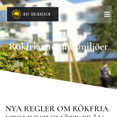
Rökfria utomhusmiljöer
NYA REGLER OM RÖKFRIA