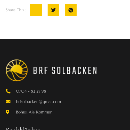
Share This :
0704 - 82 25 98
brfsolbacken@gmail.com
Bohus, Ale Kommun