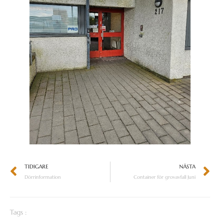
TIDIGARE
NÄSTA
Dörrinformation
Container för grovavfall Juni
Tags :